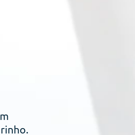
em
rinho.