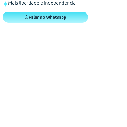
Mais liberdade e independência
Falar no Whatsapp
Um pós operatório que você
merece!
Sabemos que o período de recuperação exige atenção e
conforto. Por isso, na Conforte-se, nossa missão é estar
ao seu lado, oferecendo poltronas ergométricas e
elétricas que trazem o apoio necessário para que você