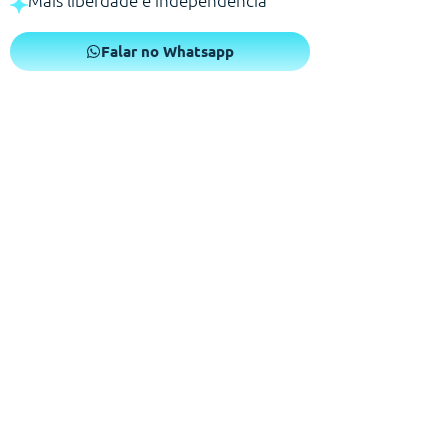
Mais liberdade e independência
Falar no Whatsapp
Um pós operatório que você
merece!
Sabemos que o período de recuperação exige atenção e
conforto. Por isso, na Conforte-se, nossa missão é estar
ao seu lado, oferecendo poltronas ergométricas e
elétricas que trazem o apoio necessário para que você
se recupere com tranquilidade, cercado de cuidados.