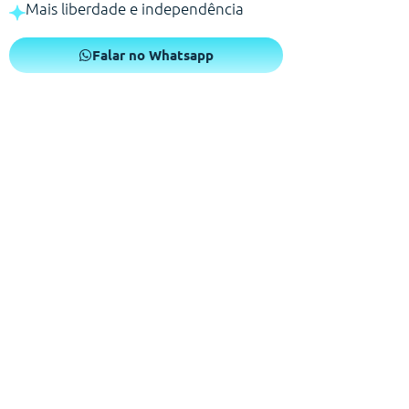
Mais liberdade e independência
Falar no Whatsapp
Um pós operatório que você
merece!
Sabemos que o período de recuperação exige atenção e
conforto. Por isso, na Conforte-se, nossa missão é estar
ao seu lado, oferecendo poltronas ergométricas e
elétricas que trazem o apoio necessário para que você